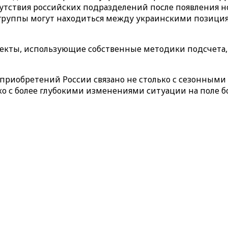
тствия российских подразделений после появления но
 группы могут находиться между украинскими позици
оекты, использующие собственные методики подсчета
приобретений России связано не столько с сезонным
 с более глубокими изменениями ситуации на поле боя