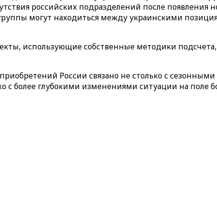
тствия российских подразделений после появления но
 группы могут находиться между украинскими позици
оекты, использующие собственные методики подсчета
приобретений России связано не столько с сезонным
 с более глубокими изменениями ситуации на поле боя