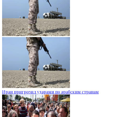
Иран пригрозил ударами по арабским странам