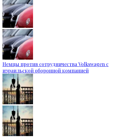
Немцы против сотрудничества Volkswagen с
израильской оборонной компанией