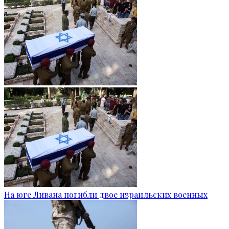
На юге Ливана погибли двое израильских военных