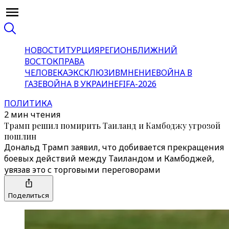
НОВОСТИ
ТУРЦИЯ
РЕГИОН
БЛИЖНИЙ
ВОСТОК
ПРАВА
ЧЕЛОВЕКА
ЭКСКЛЮЗИВ
МНЕНИЕ
ВОЙНА В
ГАЗЕ
ВОЙНА В УКРАИНЕ
FIFA-2026
ПОЛИТИКА
2 мин чтения
Трамп решил помирить Таиланд и Камбоджу угрозой
пошлин
Дональд Трамп заявил, что добивается прекращения
боевых действий между Таиландом и Камбоджей,
увязав это с торговыми переговорами
Поделиться