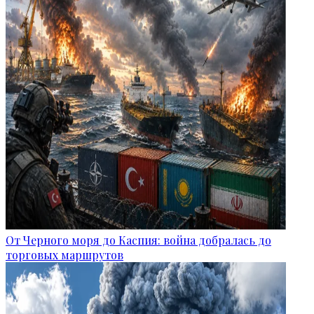
От Черного моря до Каспия: война добралась до
торговых маршрутов