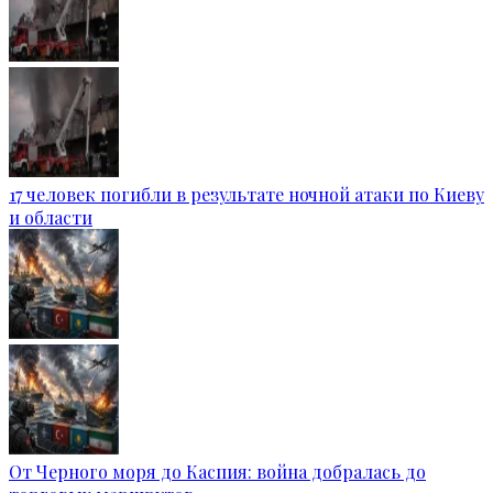
17 человек погибли в результате ночной атаки по Киеву
и области
От Черного моря до Каспия: война добралась до