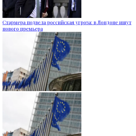
Стармера подвела российская угроза: в Лондоне ищут
нового премьера