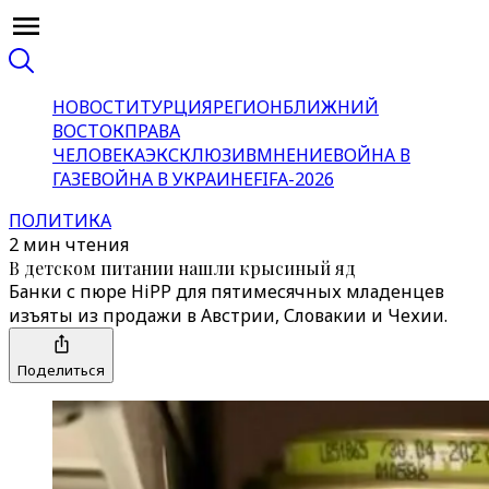
НОВОСТИ
ТУРЦИЯ
РЕГИОН
БЛИЖНИЙ
ВОСТОК
ПРАВА
ЧЕЛОВЕКА
ЭКСКЛЮЗИВ
МНЕНИЕ
ВОЙНА В
ГАЗЕ
ВОЙНА В УКРАИНЕ
FIFA-2026
ПОЛИТИКА
2 мин чтения
В детском питании нашли крысиный яд
Банки с пюре HiPP для пятимесячных младенцев
изъяты из продажи в Австрии, Словакии и Чехии.
Поделиться