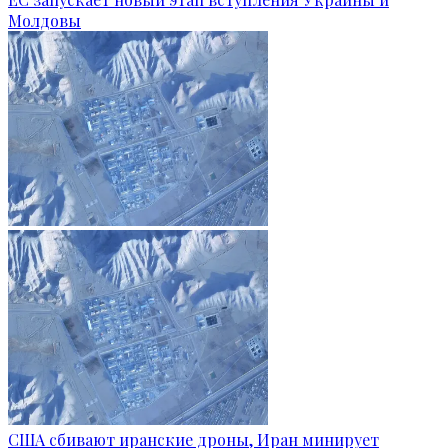
Молдовы
США сбивают иранские дроны, Иран минирует