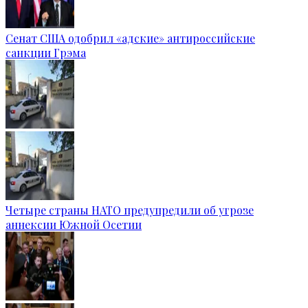
Сенат США одобрил «адские» антироссийские
санкции Грэма
Четыре страны НАТО предупредили об угрозе
аннексии Южной Осетии