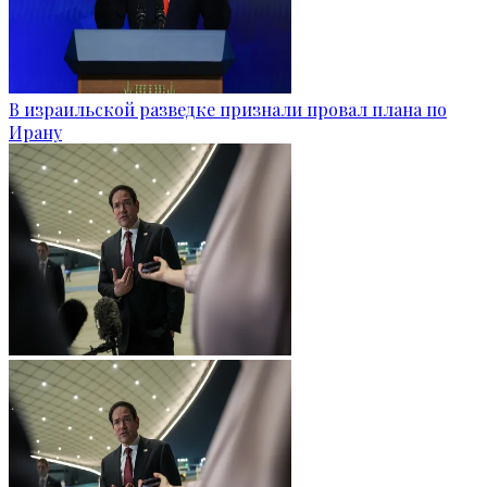
В израильской разведке признали провал плана по
Ирану