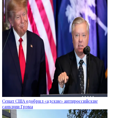
Сенат США одобрил «адские» антироссийские
санкции Грэма