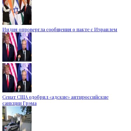
Индия опровергла сообщения о пакте с Израилем
Сенат США одобрил «адские» антироссийские
санкции Грэма