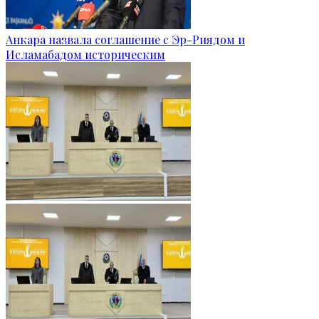
Анкара назвала соглашение с Эр-Риядом и
Исламабадом историческим