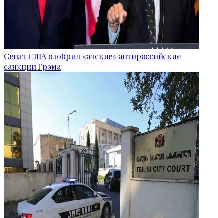
Сенат США одобрил «адские» антироссийские
санкции Грэма