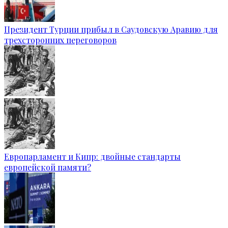
Президент Турции прибыл в Саудовскую Аравию для
трехсторонних переговоров
Европарламент и Кипр: двойные стандарты
европейской памяти?