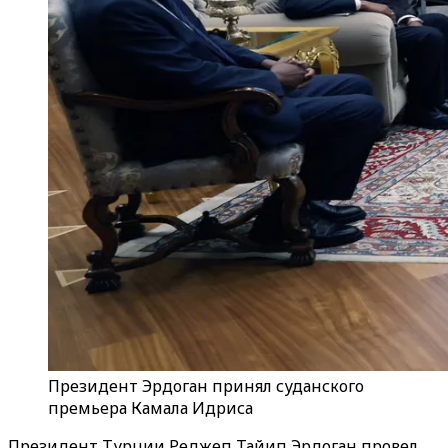
Президент Эрдоган принял суданского
премьера Камала Идриса
Президент Турции Реджеп Тайип Эрдоган провел