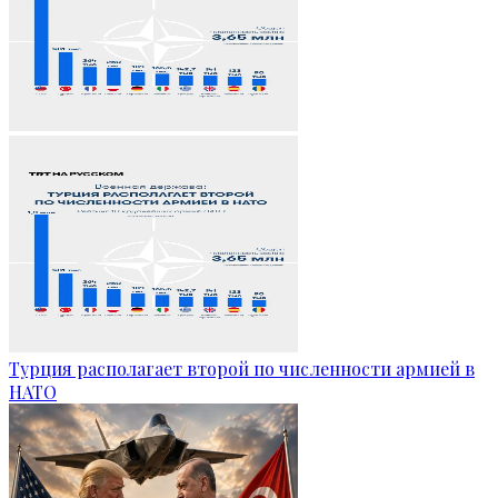
Турция располагает второй по численности армией в
НАТО