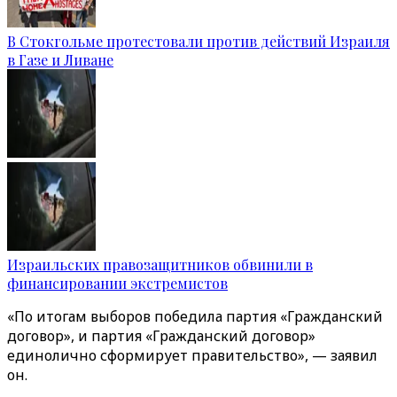
В Стокгольме протестовали против действий Израиля
в Газе и Ливане
Израильских правозащитников обвинили в
финансировании экстремистов
«По итогам выборов победила партия «Гражданский
договор», и партия «Гражданский договор»
единолично сформирует правительство», — заявил
он.