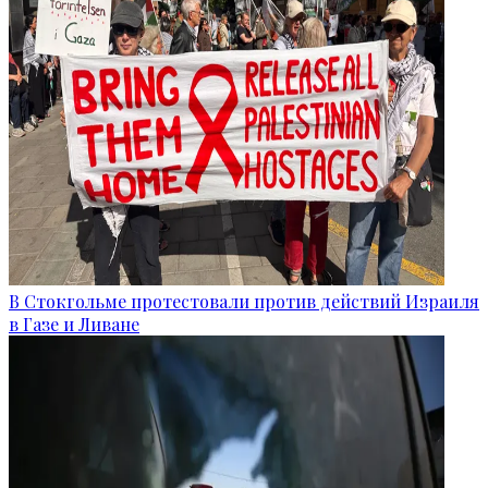
В Стокгольме протестовали против действий Израиля
в Газе и Ливане