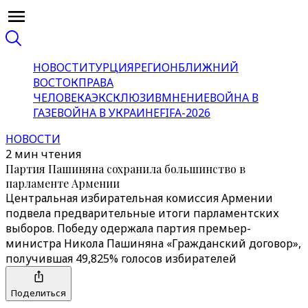
НОВОСТИ
ТУРЦИЯ
РЕГИОН
БЛИЖНИЙ
ВОСТОК
ПРАВА
ЧЕЛОВЕКА
ЭКСКЛЮЗИВ
МНЕНИЕ
ВОЙНА В
ГАЗЕ
ВОЙНА В УКРАИНЕ
FIFA-2026
НОВОСТИ
2 мин чтения
Партия Пашиняна сохранила большинство в
парламенте Армении
Центральная избирательная комиссия Армении
подвела предварительные итоги парламентских
выборов. Победу одержала партия премьер-
министра Никола Пашиняна «Гражданский договор»,
получившая 49,825% голосов избирателей
Поделиться