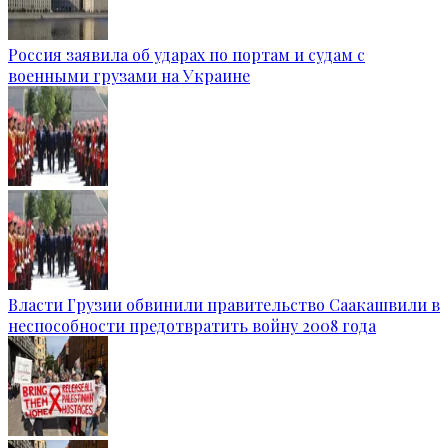
Россия заявила об ударах по портам и судам с
военными грузами на Украине
Власти Грузии обвинили правительство Саакашвили в
неспособности предотвратить войну 2008 года