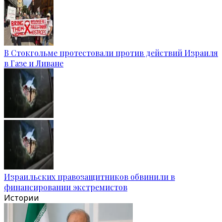
В Стокгольме протестовали против действий Израиля
в Газе и Ливане
Израильских правозащитников обвинили в
финансировании экстремистов
Истории