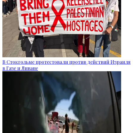
В Стокгольме протестовали против действий Израиля
в Газе и Ливане