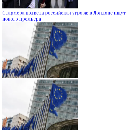
Стармера подвела российская угроза: в Лондоне ищут
нового премьера