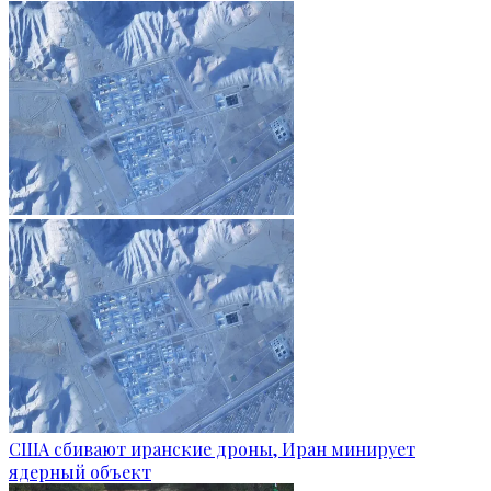
США сбивают иранские дроны, Иран минирует
ядерный объект