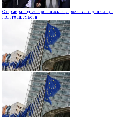
Стармера подвела российская угроза: в Лондоне ищут
нового премьера