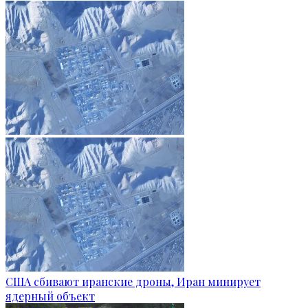
США сбивают иранские дроны, Иран минирует
ядерный объект