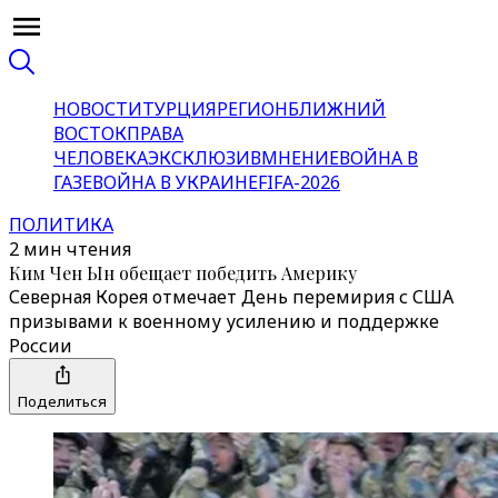
НОВОСТИ
ТУРЦИЯ
РЕГИОН
БЛИЖНИЙ
ВОСТОК
ПРАВА
ЧЕЛОВЕКА
ЭКСКЛЮЗИВ
МНЕНИЕ
ВОЙНА В
ГАЗЕ
ВОЙНА В УКРАИНЕ
FIFA-2026
ПОЛИТИКА
2 мин чтения
Ким Чен Ын обещает победить Америку
Северная Корея отмечает День перемирия с США
призывами к военному усилению и поддержке
России
Поделиться