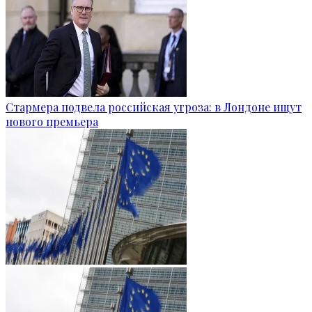
Стармера подвела российская угроза: в Лондоне ищут
нового премьера