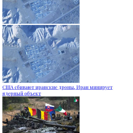
США сбивают иранские дроны, Иран минирует
ядерный объект