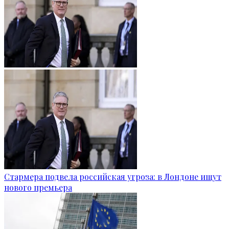
Стармера подвела российская угроза: в Лондоне ищут
нового премьера