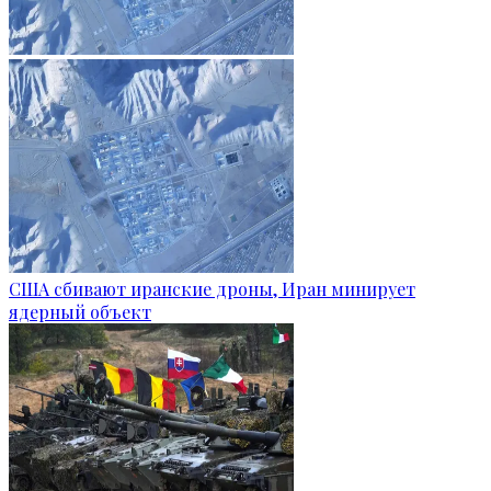
США сбивают иранские дроны, Иран минирует
ядерный объект