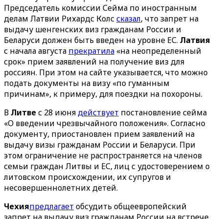
Председатель комиссии Сейма по иностранным
делам Латвии Рихардс Колс
сказал
, что запрет на
выдачу шенгенских виз гражданам России и
Беларуси должен быть введен на уровне ЕС.
Латвия
с начала августа
прекратила
«на неопределенный
срок» прием заявлений на получение виз для
россиян. При этом на сайте указывается, что можно
подать документы на визу «по гуманным
причинам», к примеру, для поездки на похороны.
В
Литве
с 28 июня
действует
постановление сейма
«О введении чрезвычайного положения». Согласно
документу, приостановлен прием заявлений на
выдачу визы гражданам России и Беларуси. При
этом ограничение не распространяется на членов
семьи граждан Литвы и ЕС, лиц с удостоверением о
литовском происхождении, их супругов и
несовершеннолетних детей.
Чехия
предлагает
обсудить общеевропейский
запрет на выдачу виз гражданам России на встрече