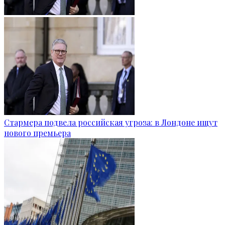
Стармера подвела российская угроза: в Лондоне ищут
нового премьера