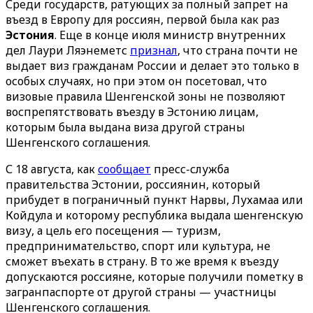
Среди государств, ратующих за полный запрет на
въезд в Европу для россиян, первой была как раз
Эстония
. Еще в конце июля министр внутренних
дел Лаури Ляэнеметс
признал
, что страна почти не
выдает виз гражданам России и делает это только в
особых случаях, но при этом он посетовал, что
визовые правила Шенгенской зоны не позволяют
воспрепятствовать въезду в Эстонию лицам,
которым была выдана виза другой страны
Шенгенского соглашения.
С 18 августа, как
сообщает
пресс-служба
правительства Эстонии, россиянин, который
прибудет в пограничный пункт Нарвы, Лухамаа или
Койдула и которому республика выдала шенгенскую
визу, а цель его посещения — туризм,
предпринимательство, спорт или культура, не
сможет въехать в страну. В то же время к въезду
допускаются россияне, которые получили пометку в
загранпаспорте от другой страны — участницы
Шенгенского соглашения.