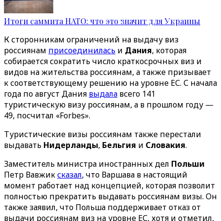
Итоги саммита НАТО: что это значит для Украины
К сторонникам ограничений на выдачу виз
россиянам
присоединилась
и
Дания
, которая
собирается сократить число краткосрочных виз и
видов на жительства россиянам, а также призывает
к соответствующему решению на уровне ЕС. С начала
года по август Дания
выдала
всего 141
туристическую визу россиянам, а в прошлом году —
49, посчитал «Forbes».
Туристические визы россиянам также перестали
выдавать
Нидерланды
,
Бельгия
и
Словакия
.
Заместитель министра иностранных дел
Польши
Петр Вавжик
сказал
, что Варшава в настоящий
момент работает над концепцией, которая позволит
полностью прекратить выдавать россиянам визы. Он
также заявил, что Польша поддерживает отказ от
выдачи россиянам виз на уровне ЕС, хотя и отметил,