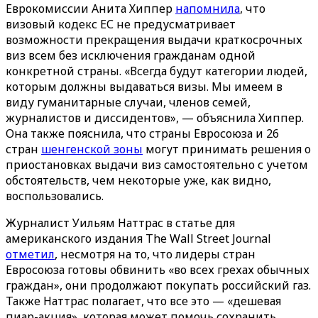
Еврокомиссии Анита Хиппер
напомнила
, что
визовый кодекс ЕС не предусматривает
возможности прекращения выдачи краткосрочных
виз всем без исключения гражданам одной
конкретной страны. «Всегда будут категории людей,
которым должны выдаваться визы. Мы имеем в
виду гуманитарные случаи, членов семей,
журналистов и диссидентов», — объяснила Хиппер.
Она также пояснила, что страны Евросоюза и 26
стран
шенгенской зоны
могут принимать решения о
приостановках выдачи виз самостоятельно с учетом
обстоятельств, чем некоторые уже, как видно,
воспользовались.
Журналист Уильям Наттрас в статье для
американского издания The Wall Street Journal
отметил
, несмотря на то, что лидеры стран
Евросоюза готовы обвинить «во всех грехах обычных
граждан», они продолжают покупать российский газ.
Также Наттрас полагает, что все это — «дешевая
пиар-акция», которая может помочь сохранить