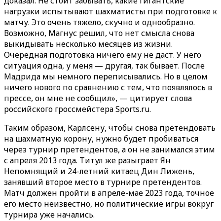
доказал. Не стоит забывать, какие гигантские
нагрузки испытывают шахматисты при подготовке к
матчу. Это очень тяжело, скучно и однообразно.
Возможно, Магнус решил, что нет смысла снова
выкидывать несколько месяцев из жизни.
Очередная подготовка ничего ему не даст. У него
ситуация одна, у меня — другая, так бывает. После
Мадрида мы немного переписывались. Но в целом
ничего нового по сравнению с тем, что появлялось в
прессе, он мне не сообщил», — цитирует слова
российского гроссмейстера Sports.ru.
Таким образом, Карлсену, чтобы снова претендовать
на шахматную корону, нужно будет пробиваться
через турнир претендентов, а он не занимался этим
с апреля 2013 года. Титул же разыграет Ян
Непомнящий и 24-летний китаец Дин Лижень,
занявший второе место в турнире претендентов.
Матч должен пройти в апреле-мае 2023 года, точное
его место неизвестно, но политические игры вокруг
турнира уже начались.