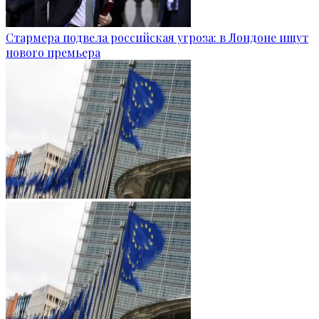
Стармера подвела российская угроза: в Лондоне ищут
нового премьера