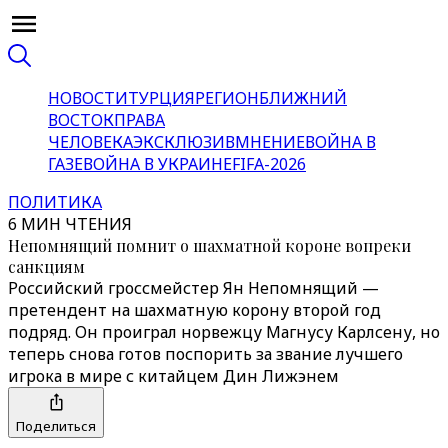
НОВОСТИ
ТУРЦИЯ
РЕГИОН
БЛИЖНИЙ
ВОСТОК
ПРАВА
ЧЕЛОВЕКА
ЭКСКЛЮЗИВ
МНЕНИЕ
ВОЙНА В
ГАЗЕ
ВОЙНА В УКРАИНЕ
FIFA-2026
ПОЛИТИКА
6 МИН ЧТЕНИЯ
Непомнящий помнит о шахматной короне вопреки
санкциям
Российский гроссмейстер Ян Непомнящий —
претендент на шахматную корону второй год
подряд. Он проиграл норвежцу Магнусу Карлсену, но
теперь снова готов поспорить за звание лучшего
игрока в мире с китайцем Дин Лижэнем
Поделиться