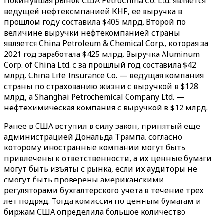
Покинувшая рынок США PetroChina Co. Ltd. является
ведущей нефтекомпанией КНР, ее выручка в
прошлом году составила $405 млрд. Второй по
величине выручки нефтекомпанией страны
является China Petroleum & Chemical Corp., которая за
2021 год заработала $425 млрд. Выручка Aluminum
Corp. of China Ltd. с за прошлый год составила $42
млрд. China Life Insurance Co. — ведущая компания
страны по страхованию жизни с выручкой в $128
млрд, а Shanghai Petrochemical Company Ltd. —
нефтехимическая компания с выручкой в $12 млрд.
Ранее в США вступил в силу закон, принятый еще
администрацией Дональда Трампа, согласно
которому иностранные компании могут быть
привлечены к ответственности, а их ценные бумаги
могут быть изъяты с рынка, если их аудиторы не
смогут быть проверены американскими
регуляторами бухгалтерского учета в течение трех
лет подряд. Тогда комиссия по ценным бумагам и
биржам США определила большое количество