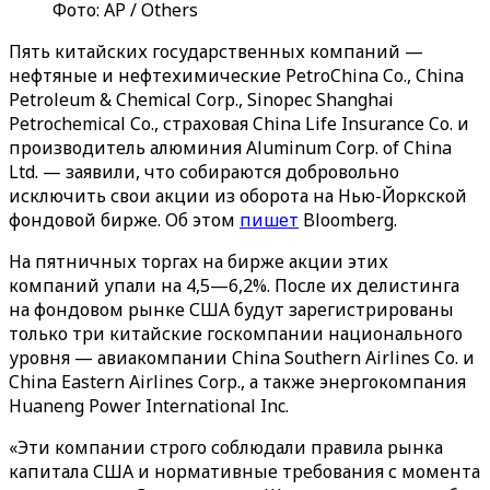
Фото: AP / Others
Пять китайских государственных компаний —
нефтяные и нефтехимические PetroChina Co., China
Petroleum & Chemical Corp., Sinopec Shanghai
Petrochemical Co., страховая China Life Insurance Co. и
производитель алюминия Aluminum Corp. of China
Ltd. — заявили, что собираются добровольно
исключить свои акции из оборота на Нью-Йоркской
фондовой бирже. Об этом
пишет
Bloomberg.
На пятничных торгах на бирже акции этих
компаний упали на 4,5—6,2%. После их делистинга
на фондовом рынке США будут зарегистрированы
только три китайские госкомпании национального
уровня — авиакомпании China Southern Airlines Co. и
China Eastern Airlines Corp., а также энергокомпания
Huaneng Power International Inc.
«Эти компании строго соблюдали правила рынка
капитала США и нормативные требования с момента