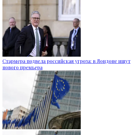
Стармера подвела российская угроза: в Лондоне ищут
нового премьера