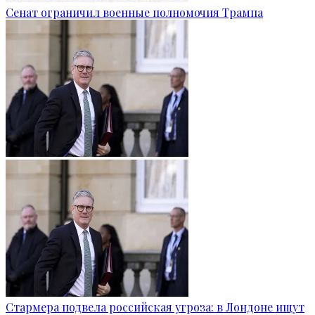
Сенат ограничил военные полномочия Трампа
Стармера подвела российская угроза: в Лондоне ищут