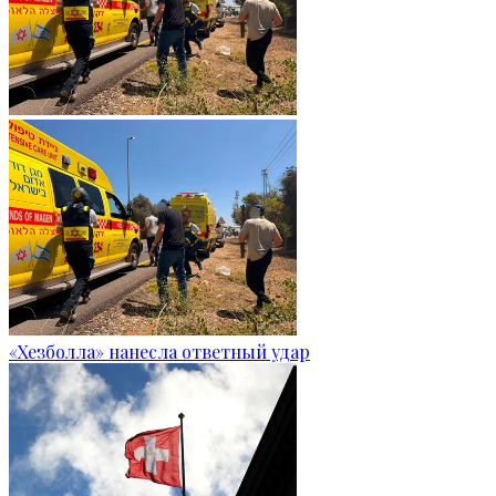
«Хезболла» нанесла ответный удар