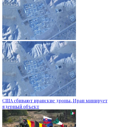
США сбивают иранские дроны, Иран минирует
ядерный объект