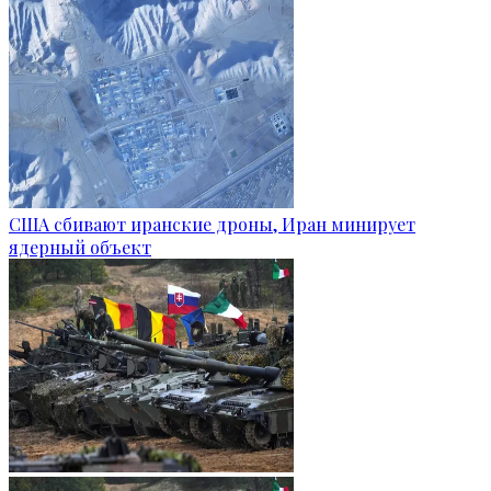
США сбивают иранские дроны, Иран минирует
ядерный объект