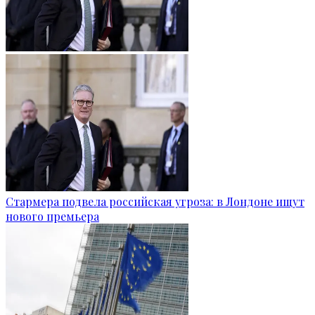
Стармера подвела российская угроза: в Лондоне ищут
нового премьера