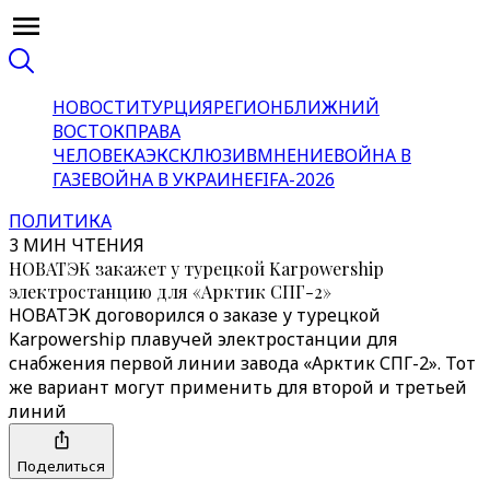
НОВОСТИ
ТУРЦИЯ
РЕГИОН
БЛИЖНИЙ
ВОСТОК
ПРАВА
ЧЕЛОВЕКА
ЭКСКЛЮЗИВ
МНЕНИЕ
ВОЙНА В
ГАЗЕ
ВОЙНА В УКРАИНЕ
FIFA-2026
ПОЛИТИКА
3 МИН ЧТЕНИЯ
НОВАТЭК закажет у турецкой Karpowership
электростанцию для «Арктик СПГ-2»
НОВАТЭК договорился о заказе у турецкой
Karpowership плавучей электростанции для
снабжения первой линии завода «Арктик СПГ-2». Тот
же вариант могут применить для второй и третьей
линий
Поделиться