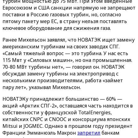
турбин мощностью до 75 МВт. При этом введенные
Евросоюзом и США санкции напрямую не запрещают
поставки в Россию газовых турбин, но, согласно
пятому пакету мер ЕС, в страну нельзя поставлять
ключевое оборудование для сжижения газа.
Ранее Михельсон заявлял, что НОВАТЭК ищет замену
американским турбинам на своих заводах СПГ.
«Самый тяжелый вопрос — это турбина. У нас есть
115 Мвт у «Силовых машин», но она промышленная.
70-80 МВт турбины нет», — говорил он. НОВАТЭК
обсуждал замену турбины на электропривод с
несколькими производителями, работа «займет
пару лет», указывал Михельсон.
НОВАТЭКу принадлежит большинство — 60% —
акций «Арктик СПГ-2», оставшаяся часть находится в
собственности у французской TotalEnergies,
китайских CNPC и CNOOC и консорциума японских
Mitsui и JOGMEC. Однако в прошлом году президент
Франции Эмманюэль Макрон
запретил
банкам