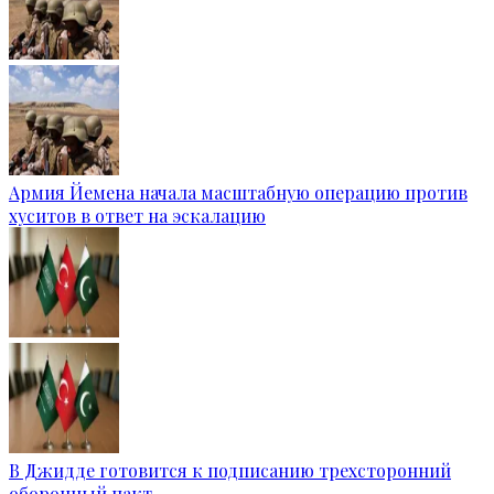
Армия Йемена начала масштабную операцию против
хуситов в ответ на эскалацию
В Джидде готовится к подписанию трехсторонний
оборонный пакт