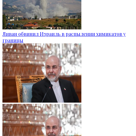
Ливан обвинил Израиль в распылении химикатов у
границы