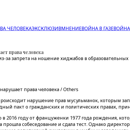
ВА ЧЕЛОВЕКА
ЭКСКЛЮЗИВ
МНЕНИЕ
ВОЙНА В ГАЗЕ
ВОЙНА
ает права человека
из-за запрета на ношение хиджабов в образовательны
нарушает права человека / Others
происходит нарушение прав мусульманок, которым зап
дный пакт о гражданских и политических правах, при
ю в 2016 году от француженки 1977 года рождения, ко
на прошла собеседование и сдала тест. Однако директ