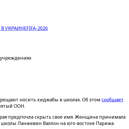
 В УКРАИНЕ
FIFA-2026
х учреждениях
рещают носить хиджабы в школах. Об этом
сообщает
нятый ООН.
торая предпочла скрыть свое имя. Женщина принимала
ор школы Ланжевин Валлон на юго-востоке Парижа