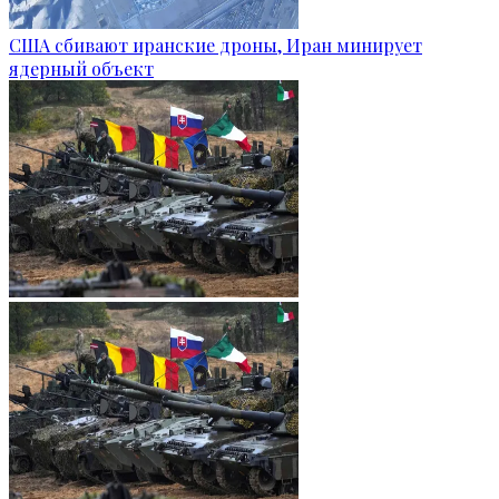
США сбивают иранские дроны, Иран минирует
ядерный объект