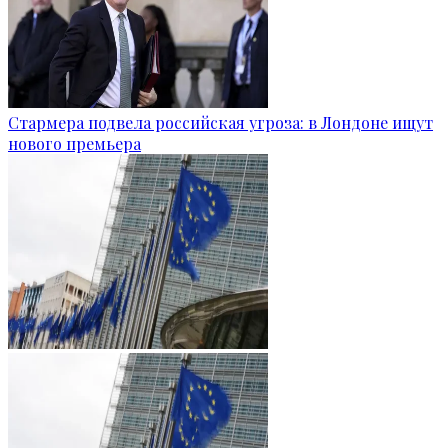
Стармера подвела российская угроза: в Лондоне ищут
нового премьера