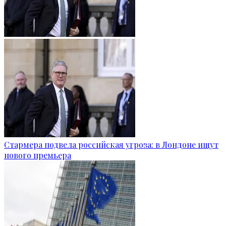
Стармера подвела российская угроза: в Лондоне ищут
нового премьера