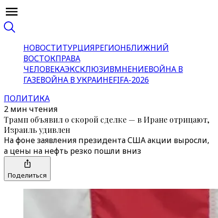
НОВОСТИ
ТУРЦИЯ
РЕГИОН
БЛИЖНИЙ
ВОСТОК
ПРАВА
ЧЕЛОВЕКА
ЭКСКЛЮЗИВ
МНЕНИЕ
ВОЙНА В
ГАЗЕ
ВОЙНА В УКРАИНЕ
FIFA-2026
ПОЛИТИКА
2 мин чтения
Трамп объявил о скорой сделке — в Иране отрицают,
Израиль удивлен
На фоне заявления президента США акции выросли,
а цены на нефть резко пошли вниз
Поделиться