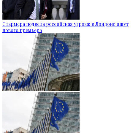
Стармера подвела российская угроза: в Лондоне ищут
нового премьера