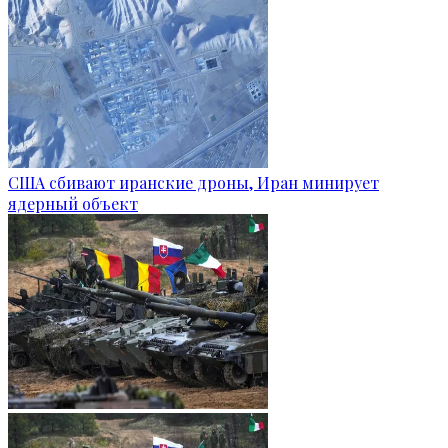
США сбивают иранские дроны, Иран минирует
ядерный объект