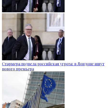
Стармера подвела российская угроза: в Лондоне ищут
нового премьера