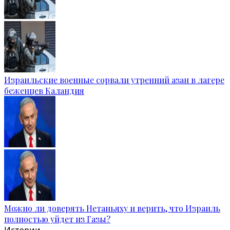
Израильские военные сорвали утренний азан в лагере
беженцев Каландия
Можно ли доверять Нетаньяху и верить, что Израиль
полностью уйдет из Газы?