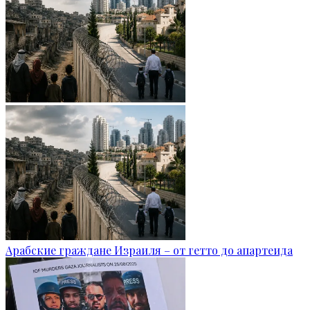
Арабские граждане Израиля – от гетто до апартеида