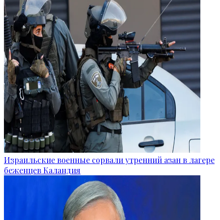
Израильские военные сорвали утренний азан в лагере
беженцев Каландия