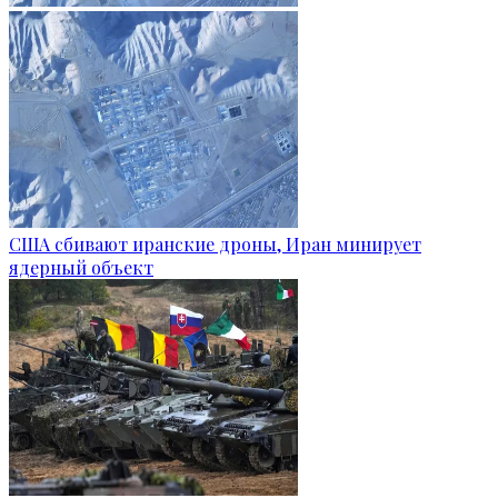
США сбивают иранские дроны, Иран минирует
ядерный объект