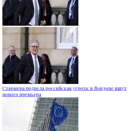
Стармера подвела российская угроза: в Лондоне ищут
нового премьера