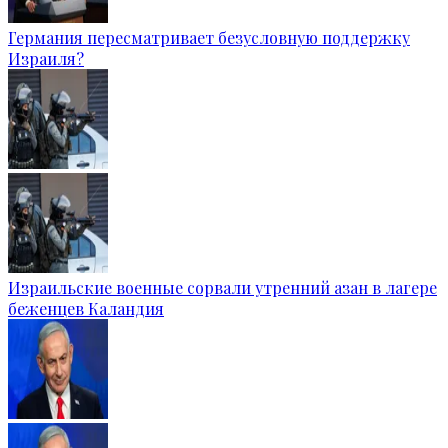
Германия пересматривает безусловную поддержку
Израиля?
Израильские военные сорвали утренний азан в лагере
беженцев Каландия