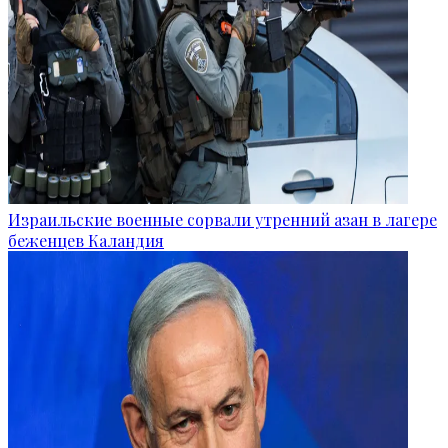
Израильские военные сорвали утренний азан в лагере
беженцев Каландия