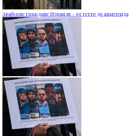
Арабские граждане Израиля – от гетто до апартеида