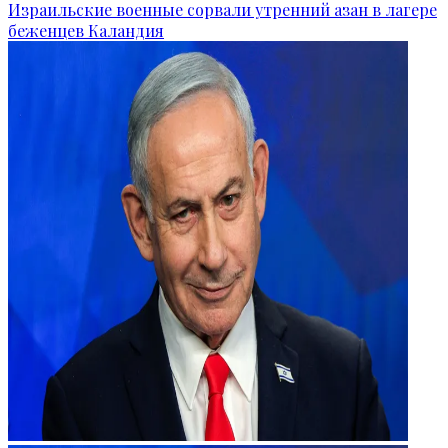
Израильские военные сорвали утренний азан в лагере
беженцев Каландия