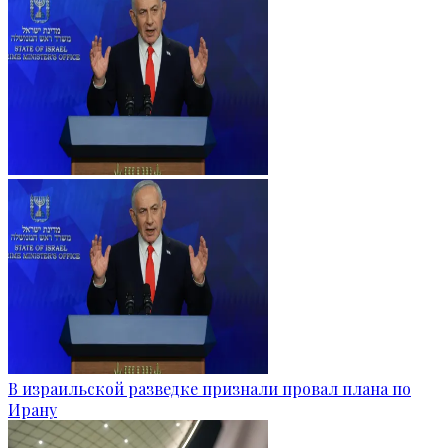
В израильской разведке признали провал плана по
Ирану