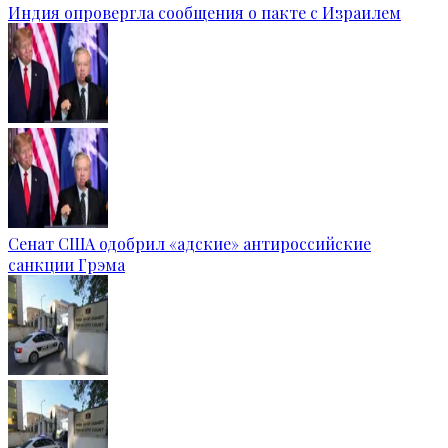
Индия опровергла сообщения о пакте с Израилем
Сенат США одобрил «адские» антироссийские
санкции Грэма