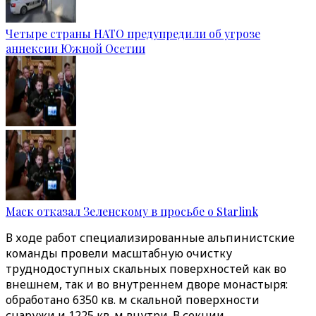
Четыре страны НАТО предупредили об угрозе
аннексии Южной Осетии
Маск отказал Зеленскому в просьбе о Starlink
В ходе работ специализированные альпинистские
команды провели масштабную очистку
труднодоступных скальных поверхностей как во
внешнем, так и во внутреннем дворе монастыря:
обработано 6350 кв. м скальной поверхности
снаружи и 1225 кв. м внутри. В секции,