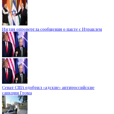
Индия опровергла сообщения о пакте с Израилем
Сенат США одобрил «адские» антироссийские
санкции Грэма