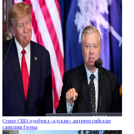
Сенат США одобрил «адские» антироссийские
санкции Грэма