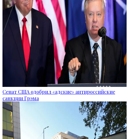
Сенат США одобрил «адские» антироссийские
санкции Грэма