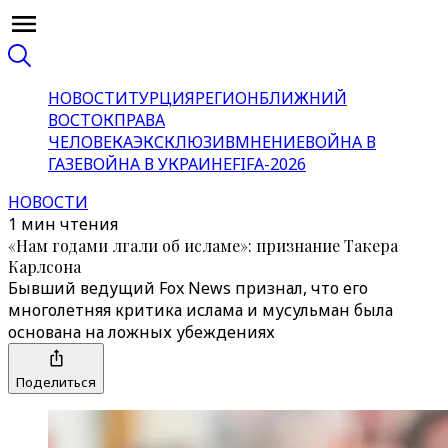
НОВОСТИ
ТУРЦИЯ
РЕГИОН
БЛИЖНИЙ
ВОСТОК
ПРАВА
ЧЕЛОВЕКА
ЭКСКЛЮЗИВ
МНЕНИЕ
ВОЙНА В
ГАЗЕ
ВОЙНА В УКРАИНЕ
FIFA-2026
НОВОСТИ
1 мин чтения
«Нам годами лгали об исламе»: признание Такера
Карлсона
Бывший ведущий Fox News признал, что его
многолетняя критика ислама и мусульман была
основана на ложных убеждениях
Поделиться