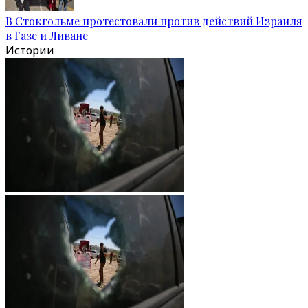
В Стокгольме протестовали против действий Израиля
в Газе и Ливане
Истории