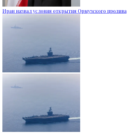
Иран назвал условия открытия Ормузского пролива