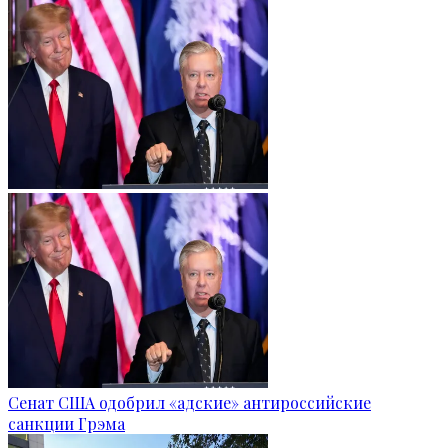
Сенат США одобрил «адские» антироссийские
санкции Грэма