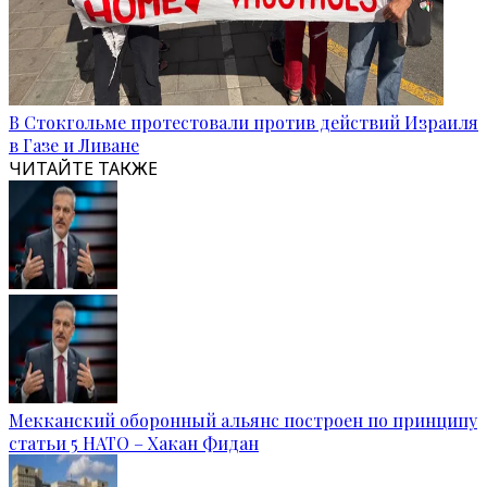
В Стокгольме протестовали против действий Израиля
в Газе и Ливане
ЧИТАЙТЕ ТАКЖЕ
Мекканский оборонный альянс построен по принципу
статьи 5 НАТО – Хакан Фидан