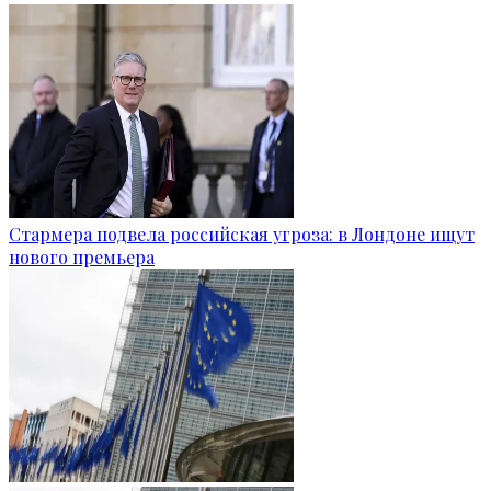
Стармера подвела российская угроза: в Лондоне ищут
нового премьера