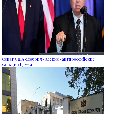
Сенат США одобрил «адские» антироссийские
санкции Грэма