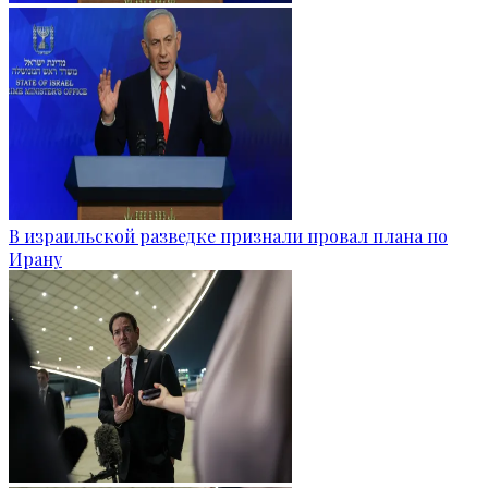
В израильской разведке признали провал плана по
Ирану