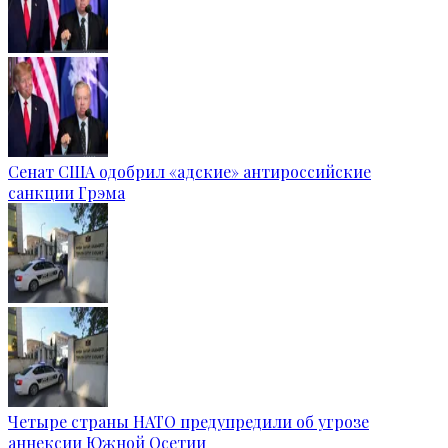
Сенат США одобрил «адские» антироссийские
санкции Грэма
Четыре страны НАТО предупредили об угрозе
аннексии Южной Осетии