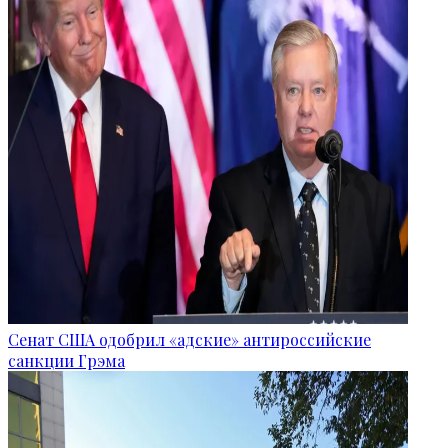
Сенат США одобрил «адские» антироссийские
санкции Грэма