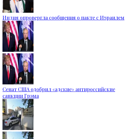
Индия опровергла сообщения о пакте с Израилем
Сенат США одобрил «адские» антироссийские
санкции Грэма