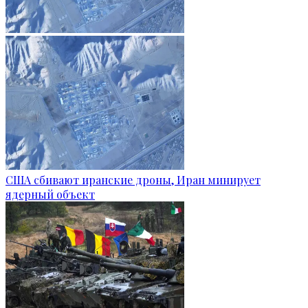
США сбивают иранские дроны, Иран минирует
ядерный объект