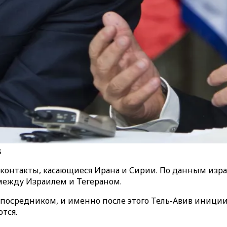
s
нтакты, касающиеся Ирана и Сирии. По данным израил
между Израилем и Тегераном.
 посредником, и именно после этого Тель-Авив иници
тся.