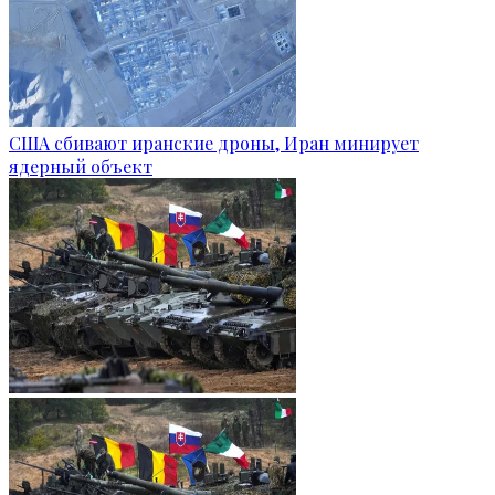
США сбивают иранские дроны, Иран минирует
ядерный объект