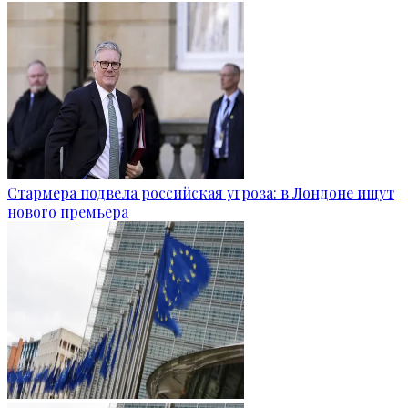
Стармера подвела российская угроза: в Лондоне ищут
нового премьера