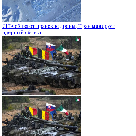
США сбивают иранские дроны, Иран минирует
ядерный объект