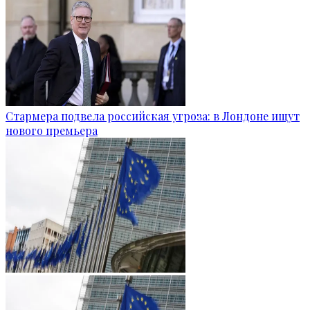
Стармера подвела российская угроза: в Лондоне ищут
нового премьера