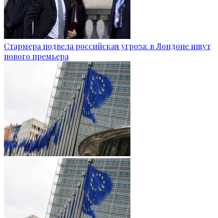
Стармера подвела российская угроза: в Лондоне ищут
нового премьера