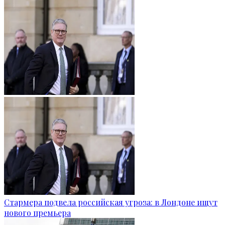
Стармера подвела российская угроза: в Лондоне ищут
нового премьера