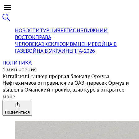
НОВОСТИ
ТУРЦИЯ
РЕГИОН
БЛИЖНИЙ
ВОСТОК
ПРАВА
ЧЕЛОВЕКА
ЭКСКЛЮЗИВ
МНЕНИЕ
ВОЙНА В
ГАЗЕ
ВОЙНА В УКРАИНЕ
FIFA-2026
ПОЛИТИКА
1 мин чтения
Китайский танкер прорвал блокаду Ормуза
Нефтехимвоз отправился из ОАЭ, пересек Ормуз и
вышел в Оманский пролив, взяв курс в открытое
море
Поделиться