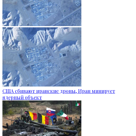
США сбивают иранские дроны, Иран минирует
ядерный объект