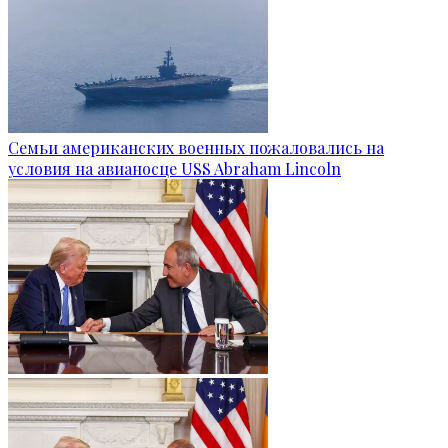
Семьи американских военных пожаловались на
условия на авианосце USS Abraham Lincoln