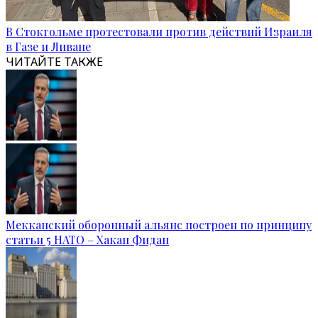
В Стокгольме протестовали против действий Израиля
в Газе и Ливане
ЧИТАЙТЕ ТАКЖЕ
Мекканский оборонный альянс построен по принципу
статьи 5 НАТО – Хакан Фидан