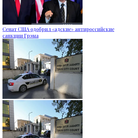
Сенат США одобрил «адские» антироссийские
санкции Грэма