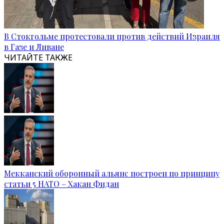
В Стокгольме протестовали против действий Израиля
в Газе и Ливане
ЧИТАЙТЕ ТАКЖЕ
Мекканский оборонный альянс построен по принципу
статьи 5 НАТО – Хакан Фидан