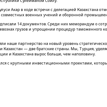
еспублики Сулейманом Сойлу.
луси Акар в ходе встречи с делегацией Казахстана от
ия совместных военных учений и оборонной промышле
подписали 14 документов. Среди них меморандум о сот
озках грузов и упрощении процедур таможенного кон
и наше партнерство на новый уровень стратегического
 Казахстан — две братские страны. Мы, Турция, удел
рции и Казахстана вырос больше, чем наполовину.
ился с крупными инвестиционными проектами, которы