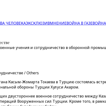
ВА ЧЕЛОВЕКА
ЭКСКЛЮЗИВ
МНЕНИЕ
ВОЙНА В ГАЗЕ
ВОЙНА
естве
е военные учения и сотрудничество в оборонной пром
удничестве / Others
тана Касым-Жомарта Токаева в Турцию состоялась встр
нальной обороны Турции Хулуси Акаром.
щих двустороннее военное сотрудничество между Каза
ераций Вооруженных сил Турции. Кроме того, в рамках