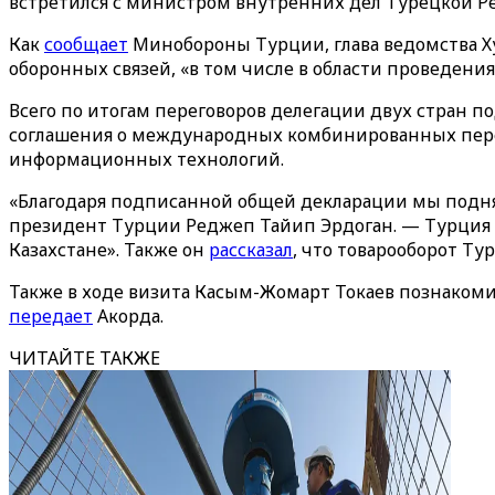
встретился с министром внутренних дел Турецкой Р
Как
сообщает
Минобороны Турции, глава ведомства Ху
оборонных связей, «в том числе в области проведен
Всего по итогам переговоров делегации двух стран 
соглашения о международных комбинированных перев
информационных технологий.
«Благодаря подписанной общей декларации мы поднял
президент Турции Реджеп Тайип Эрдоган. — Турция и
Казахстане». Также он
рассказал
, что товарооборот Ту
Также в ходе визита Касым-Жомарт Токаев познаком
передает
Акорда.
ЧИТАЙТЕ ТАКЖЕ