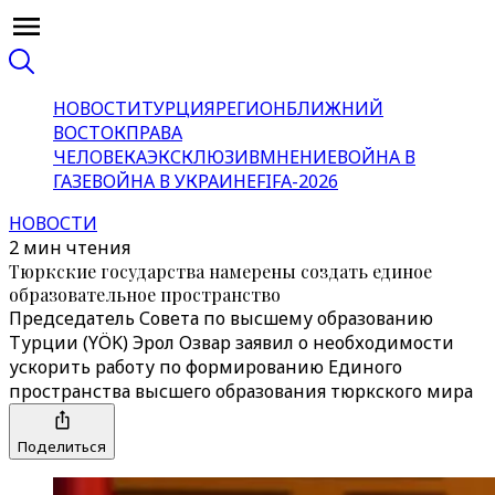
НОВОСТИ
ТУРЦИЯ
РЕГИОН
БЛИЖНИЙ
ВОСТОК
ПРАВА
ЧЕЛОВЕКА
ЭКСКЛЮЗИВ
МНЕНИЕ
ВОЙНА В
ГАЗЕ
ВОЙНА В УКРАИНЕ
FIFA-2026
НОВОСТИ
2 мин чтения
Тюркские государства намерены создать единое
образовательное пространство
Председатель Совета по высшему образованию
Турции (YÖK) Эрол Озвар заявил о необходимости
ускорить работу по формированию Единого
пространства высшего образования тюркского мира
Поделиться