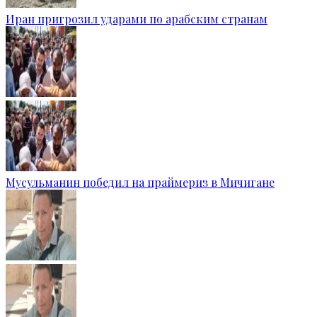
Иран пригрозил ударами по арабским странам
Мусульманин победил на праймериз в Мичигане