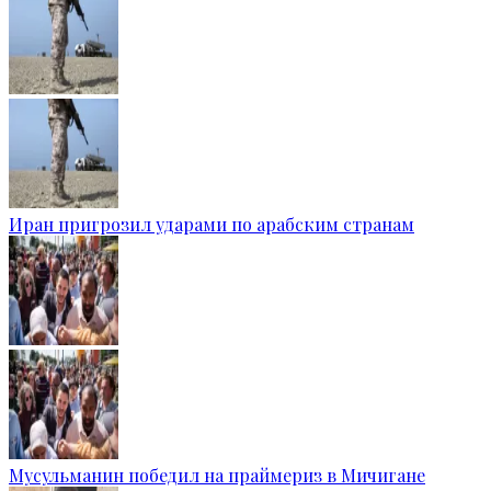
Иран пригрозил ударами по арабским странам
Мусульманин победил на праймериз в Мичигане