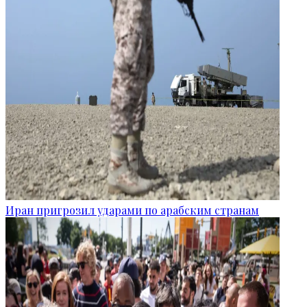
Иран пригрозил ударами по арабским странам