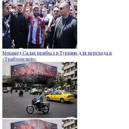
Мохамед Салах прибыл в Турцию для перехода в
«Трабзонспор»