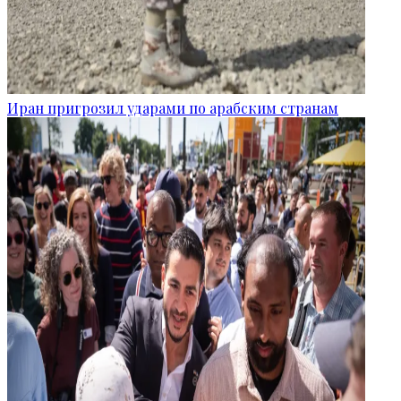
Иран пригрозил ударами по арабским странам