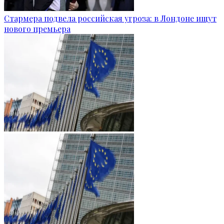
Стармера подвела российская угроза: в Лондоне ищут
нового премьера