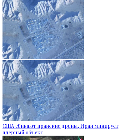
США сбивают иранские дроны, Иран минирует
ядерный объект