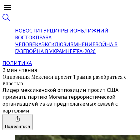
НОВОСТИ
ТУРЦИЯ
РЕГИОН
БЛИЖНИЙ
ВОСТОК
ПРАВА
ЧЕЛОВЕКА
ЭКСКЛЮЗИВ
МНЕНИЕ
ВОЙНА В
ГАЗЕ
ВОЙНА В УКРАИНЕ
FIFA-2026
ПОЛИТИКА
2 мин чтения
Оппозиция Мексики просит Трампа разобраться с
властью
Лидер мексиканской оппозиции просит США
признать партию Morena террористической
организацией из-за предполагаемых связей с
картелями
Поделиться