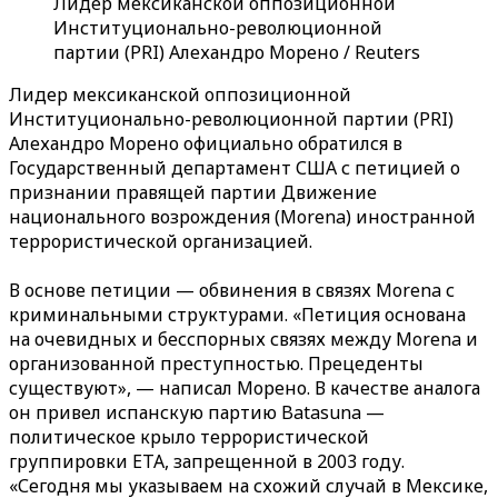
Лидер мексиканской оппозиционной
Институционально-революционной
партии (PRI) Алехандро Морено / Reuters
Лидер мексиканской оппозиционной
Институционально-революционной партии (PRI)
Алехандро Морено официально обратился в
Государственный департамент США с петицией о
признании правящей партии Движение
национального возрождения (Morena) иностранной
террористической организацией.
В основе петиции — обвинения в связях Morena с
криминальными структурами. «Петиция основана
на очевидных и бесспорных связях между Morena и
организованной преступностью. Прецеденты
существуют», — написал Морено. В качестве аналога
он привел испанскую партию Batasuna —
политическое крыло террористической
группировки ETA, запрещенной в 2003 году.
«Сегодня мы указываем на схожий случай в Мексике,