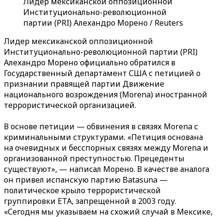
Лидер мексиканской оппозиционной
Институционально-революционной
партии (PRI) Алехандро Морено / Reuters
Лидер мексиканской оппозиционной
Институционально-революционной партии (PRI)
Алехандро Морено официально обратился в
Государственный департамент США с петицией о
признании правящей партии Движение
национального возрождения (Morena) иностранной
террористической организацией.
В основе петиции — обвинения в связях Morena с
криминальными структурами. «Петиция основана
на очевидных и бесспорных связях между Morena и
организованной преступностью. Прецеденты
существуют», — написал Морено. В качестве аналога
он привел испанскую партию Batasuna —
политическое крыло террористической
группировки ETA, запрещенной в 2003 году.
«Сегодня мы указываем на схожий случай в Мексике,