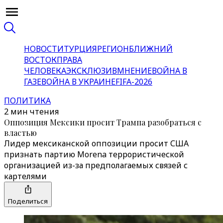
НОВОСТИ
ТУРЦИЯ
РЕГИОН
БЛИЖНИЙ
ВОСТОК
ПРАВА
ЧЕЛОВЕКА
ЭКСКЛЮЗИВ
МНЕНИЕ
ВОЙНА В
ГАЗЕ
ВОЙНА В УКРАИНЕ
FIFA-2026
ПОЛИТИКА
2 мин чтения
Оппозиция Мексики просит Трампа разобраться с
властью
Лидер мексиканской оппозиции просит США
признать партию Morena террористической
организацией из-за предполагаемых связей с
картелями
Поделиться