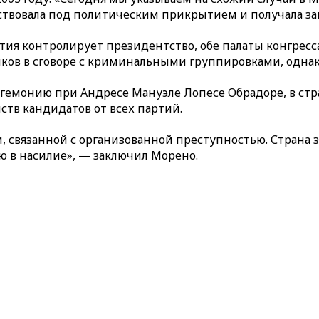
твовала под политическим прикрытием и получала защ
ия контролирует президентство, обе палаты конгресса 
иков в сговоре с криминальными группировками, однак
гегемонию при Андресе Мануэле Лопесе Обрадоре, в стр
тв кандидатов от всех партий.
, связанной с организованной преступностью. Страна 
 в насилие», — заключил Морено.