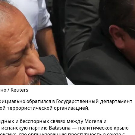
о / Reuters
ициально обратился в Государственный департамент
ой террористической организацией.
идных и бесспорных связях между Morena и
л испанскую партию Batasuna — политическое крыло
ксике, где организованная преступность в союзе с