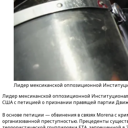
Лидер мексиканской оппозиционной Институцио
Лидер мексиканской оппозиционной Институциональ
США с петицией о признании правящей партии Движ
В основе петиции — обвинения в связях Morena с кр
организованной преступностью. Прецеденты существу
террористической группировки ETA, запрещенной в 20