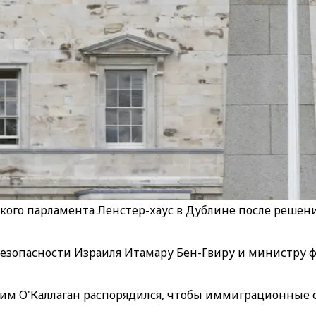
ского парламента Ленстер-хаус в Дублине после реше
езопасности Израиля Итамару Бен-Гвиру и министру ф
им О'Каллаган распорядился, чтобы иммиграционные с