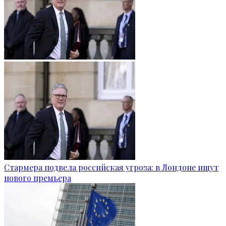
Стармера подвела российская угроза: в Лондоне ищут
нового премьера