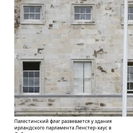
Палестинский флаг развевается у здания
ирландского парламента Ленстер-хаус в