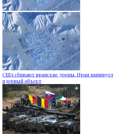
США сбивают иранские дроны, Иран минирует
ядерный объект