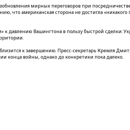
возобновления мирных переговоров при посредничест
ию, что американская сторона не достигла «никакого п
» к давлению Вашингтона в пользу быстрой сделки: У
ерритории.
е близится к завершению. Пресс-секретарь Кремля Дми
ии конца войны, однако до конкретики пока далеко.